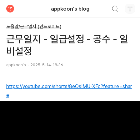
검색하기
appkoon's blog
티스토리
도움말/근무일지 (안드로이드)
근무일지 - 일급설정 - 공수 - 일
비설정
appkoon's
2025. 5. 14. 18:36
https://youtube.com/shorts/8eOsIMU-XFc?feature=shar
e