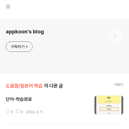
(새창열림)
로그 정보
appkoon's blog
구독하기
더보기
도움말/일본어 학습
의 다른 글
단어-학습완료
글 내용
0
0
2026. 5. 9.