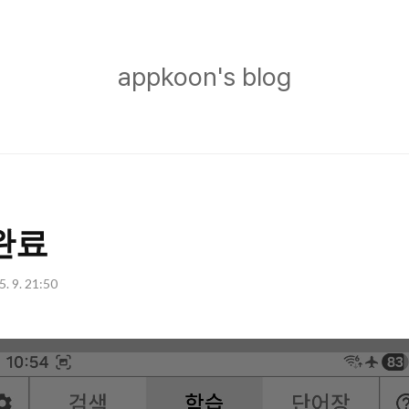
appkoon's
appkoon's blog
blog
완료
5. 9. 21:50