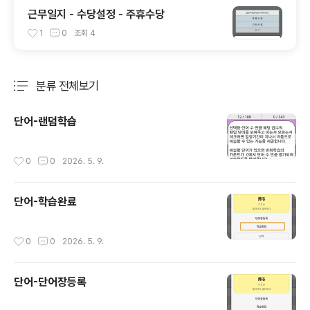
근무일지 - 수당설정 - 주휴수당
1
0
조회
4
분류 전체보기
주요 글 목록
단어-랜덤학습
작성시간
0
0
2026. 5. 9.
단어-학습완료
작성시간
0
0
2026. 5. 9.
단어-단어장등록