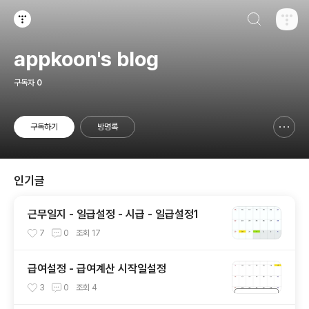
검색하기
티스토리
appkoon's blog
구독자
0
구독하기
방명록
신고하기 레이어
열기
인기글
근무일지 - 일급설정 - 시급 - 일급설정1
7
0
조회
17
급여설정 - 급여계산 시작일설정
3
0
조회
4