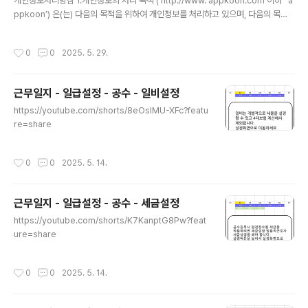
개인정보처리방침 1.개인정보의 처리 목적 (‘http://www. appkoon.com’이하 ‘ a
ppkoon’) 은(는) 다음의 목적을 위하여 개인정보를 처리하고 있으며, 다음의 목적
이외의 용도로는 이용하지 않습니다. ① 부적절한 내용으로 문의하기 글작성시 작성
자를 차단하기 위한 목적2. 처리하는 개인정보의 항목 작성 ① "appkoon"은(는)
작성시간
0
0
2025. 5. 29.
다음의 개인정보 항목을 처리하고 있습니다.1- 필수항목 : 구글 이메일 주소3. 개인
정보의 처리 및 보유 기간① "appkoon" 은(는) 정보주체로부터 개인정보를 수집할
때 동의 받은 개인정보 보유․이용기간 또는 법령에 따른 개인정보 보유․이용기간 내
근무일지 - 일급설정 - 공수 - 일비설정
에서 개인정보를 처리․보유합니다.② 구체적인 개인정보 처리 및 보유 기간은 다음과
글 내용
같습니다.- 마지막으로..
https://youtube.com/shorts/8eOsIMU-XFc?featu
re=share
작성시간
0
0
2025. 5. 14.
근무일지 - 일급설정 - 공수 - 세금설정
글 내용
https://youtube.com/shorts/K7KanptG8Pw?feat
ure=share
작성시간
0
0
2025. 5. 14.