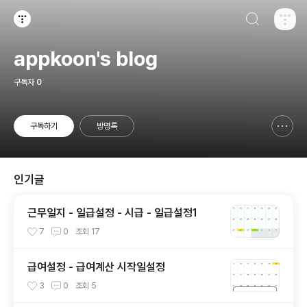
검색하기
티스토리
appkoon's blog
구독자
0
구독하기
방명록
신고하기 레이어
열기
인기글
근무일지 - 일급설정 - 시급 - 일급설정1
7
0
조회
17
급여설정 - 급여계산 시작일설정
3
0
조회
5