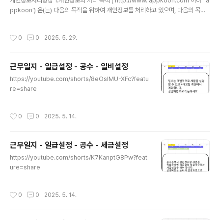
개인정보처리방침 1.개인정보의 처리 목적 (‘http://www. appkoon.com’이하 ‘ a
ppkoon’) 은(는) 다음의 목적을 위하여 개인정보를 처리하고 있으며, 다음의 목적
이외의 용도로는 이용하지 않습니다. ① 부적절한 내용으로 문의하기 글작성시 작성
자를 차단하기 위한 목적2. 처리하는 개인정보의 항목 작성 ① "appkoon"은(는)
작성시간
0
0
2025. 5. 29.
다음의 개인정보 항목을 처리하고 있습니다.1- 필수항목 : 구글 이메일 주소3. 개인
정보의 처리 및 보유 기간① "appkoon" 은(는) 정보주체로부터 개인정보를 수집할
때 동의 받은 개인정보 보유․이용기간 또는 법령에 따른 개인정보 보유․이용기간 내
근무일지 - 일급설정 - 공수 - 일비설정
에서 개인정보를 처리․보유합니다.② 구체적인 개인정보 처리 및 보유 기간은 다음과
글 내용
같습니다.- 마지막으로..
https://youtube.com/shorts/8eOsIMU-XFc?featu
re=share
작성시간
0
0
2025. 5. 14.
근무일지 - 일급설정 - 공수 - 세금설정
글 내용
https://youtube.com/shorts/K7KanptG8Pw?feat
ure=share
작성시간
0
0
2025. 5. 14.