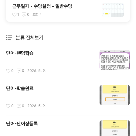
근무일지 - 수당설정 - 일반수당
1
0
조회
4
분류 전체보기
주요 글 목록
단어-랜덤학습
작성시간
0
0
2026. 5. 9.
단어-학습완료
작성시간
0
0
2026. 5. 9.
단어-단어장등록