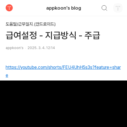
검색하기
appkoon's blog
티스토리
도움말/근무일지 (안드로이드)
급여설정 - 지급방식 - 주급
appkoon's
2025. 3. 4. 12:14
https://youtube.com/shorts/FEU4UhH5s3s?feature=shar
e