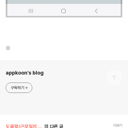
(새창열림)
로그 정보
appkoon's blog
구독하기
더보기
도움말/근무일지 (안드로이드)
의 다른 글