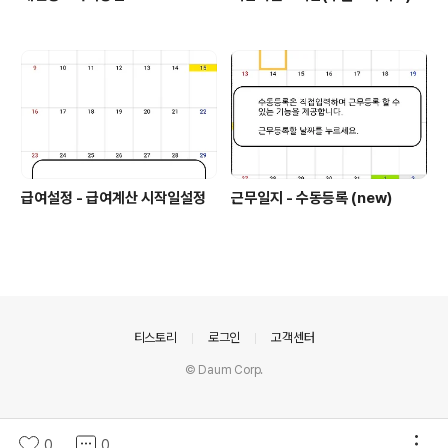
급여설정 - 급여계산 시작일설정
근무일지 - 수동등록 (new)
의안내
티스토리
로그인
고객센터
© Daum Corp.
0
0