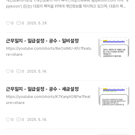
개인정보처리방침 1.개인정보의 처리 목적 (‘http://www. appkoon.com’이하 ‘ a
ppkoon’) 은(는) 다음의 목적을 위하여 개인정보를 처리하고 있으며, 다음의 목적
이외의 용도로는 이용하지 않습니다. ① 부적절한 내용으로 문의하기 글작성시 작성
자를 차단하기 위한 목적2. 처리하는 개인정보의 항목 작성 ① "appkoon"은(는)
작성시간
0
0
2025. 5. 29.
다음의 개인정보 항목을 처리하고 있습니다.1- 필수항목 : 구글 이메일 주소3. 개인
정보의 처리 및 보유 기간① "appkoon" 은(는) 정보주체로부터 개인정보를 수집할
때 동의 받은 개인정보 보유․이용기간 또는 법령에 따른 개인정보 보유․이용기간 내
근무일지 - 일급설정 - 공수 - 일비설정
에서 개인정보를 처리․보유합니다.② 구체적인 개인정보 처리 및 보유 기간은 다음과
글 내용
같습니다.- 마지막으로..
https://youtube.com/shorts/8eOsIMU-XFc?featu
re=share
작성시간
0
0
2025. 5. 14.
근무일지 - 일급설정 - 공수 - 세금설정
글 내용
https://youtube.com/shorts/K7KanptG8Pw?feat
ure=share
작성시간
0
0
2025. 5. 14.