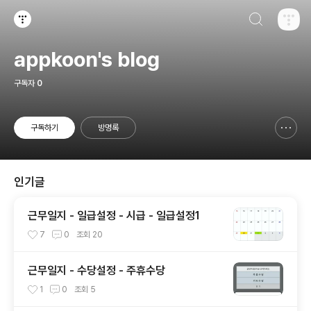
검색하기
티스토리
appkoon's blog
구독자
0
구독하기
방명록
신고하기 레이어
열기
인기글
근무일지 - 일급설정 - 시급 - 일급설정1
7
0
조회
20
근무일지 - 수당설정 - 주휴수당
1
0
조회
5