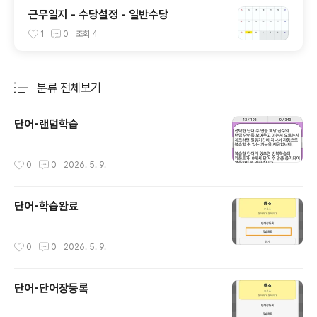
근무일지 - 수당설정 - 일반수당
1
0
조회
4
분류 전체보기
주요 글 목록
단어-랜덤학습
작성시간
0
0
2026. 5. 9.
단어-학습완료
작성시간
0
0
2026. 5. 9.
단어-단어장등록