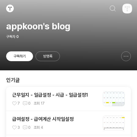
검색하기
티스토리
appkoon's blog
구독자
0
구독하기
방명록
신고하기 레이어
열기
인기글
근무일지 - 일급설정 - 시급 - 일급설정1
7
0
조회
17
급여설정 - 급여계산 시작일설정
3
0
조회
4