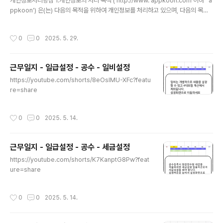
개인정보처리방침 1.개인정보의 처리 목적 (‘http://www. appkoon.com’이하 ‘ a
ppkoon’) 은(는) 다음의 목적을 위하여 개인정보를 처리하고 있으며, 다음의 목적
이외의 용도로는 이용하지 않습니다. ① 부적절한 내용으로 문의하기 글작성시 작성
자를 차단하기 위한 목적2. 처리하는 개인정보의 항목 작성 ① "appkoon"은(는)
작성시간
0
0
2025. 5. 29.
다음의 개인정보 항목을 처리하고 있습니다.1- 필수항목 : 구글 이메일 주소3. 개인
정보의 처리 및 보유 기간① "appkoon" 은(는) 정보주체로부터 개인정보를 수집할
때 동의 받은 개인정보 보유․이용기간 또는 법령에 따른 개인정보 보유․이용기간 내
근무일지 - 일급설정 - 공수 - 일비설정
에서 개인정보를 처리․보유합니다.② 구체적인 개인정보 처리 및 보유 기간은 다음과
글 내용
같습니다.- 마지막으로..
https://youtube.com/shorts/8eOsIMU-XFc?featu
re=share
작성시간
0
0
2025. 5. 14.
근무일지 - 일급설정 - 공수 - 세금설정
글 내용
https://youtube.com/shorts/K7KanptG8Pw?feat
ure=share
작성시간
0
0
2025. 5. 14.