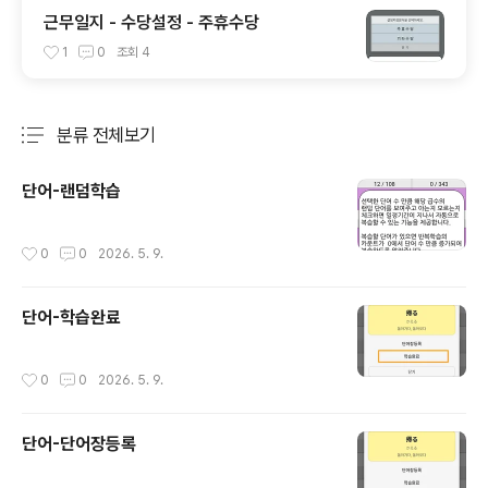
근무일지 - 수당설정 - 주휴수당
1
0
조회
4
분류 전체보기
주요 글 목록
단어-랜덤학습
작성시간
0
0
2026. 5. 9.
단어-학습완료
작성시간
0
0
2026. 5. 9.
단어-단어장등록