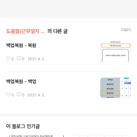
더보기
도움말/근무일지 (아이폰)
의 다른 글
백업복원 - 복원
글 내용
0
0
2021. 4. 2.
백업복원 - 백업
글 내용
0
0
2021. 4. 2.
이 블로그 인기글