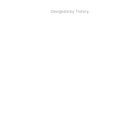
인기포스트
Designed by Tistory.
ABOUT
LINK
ADMIN
ME
admin
글
쓰
기