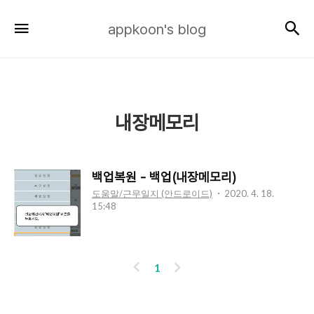
appkoon's
검
메뉴
appkoon's blog
blog
내장메모리
백업복원 - 백업(내장메모리)
도움말/근무일지 (안드로이드)
2020. 4. 18.
15:48
이
다
1
전
음