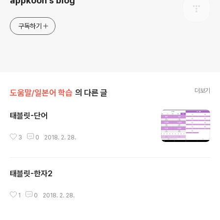
appkoon's blog
구독하기
더보기
도움말/일본어 학습
의 다른 글
태블릿-단어
글 내용
3
0
2018. 2. 28.
태블릿-한자2
글 내용
1
0
2018. 2. 28.