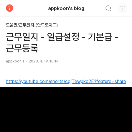
검색하기
appkoon's blog
티스토리
도움말/근무일지 (안드로이드)
근무일지 - 일급설정 - 기본급 -
근무등록
appkoon's
2020. 4. 19. 10:14
https://youtube.com/shorts/cqjTewpkc2E?feature=share