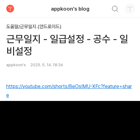
검색하기
appkoon's blog
티스토리
도움말/근무일지 (안드로이드)
근무일지 - 일급설정 - 공수 - 일
비설정
appkoon's
2025. 5. 14. 18:36
https://youtube.com/shorts/8eOsIMU-XFc?feature=shar
e